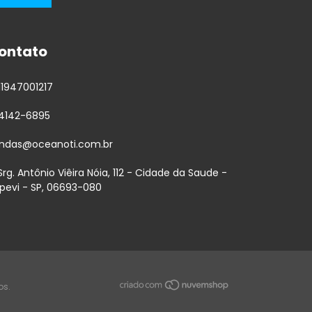
ontato
11947001217
-4142-6895
ndas@oceanoti.com.br
 Srg. Antônio Viêira Nóia, 112 - Cidade da Saude -
apevi - SP, 06693-080
os.