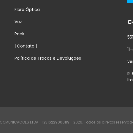
Fibra Óptica
C
Voz
Rack
55
| Contato |
11
Política de Trocas e Devoluções
ve
R.
It
COMUNICACOES LTDA - 12316229000119 - 2026. Todos os direitos reservad