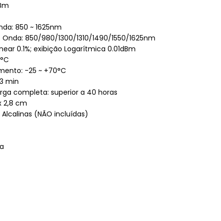
dBm
nda: 850 ~ 1625nm
 Onda: 850/980/1300/1310/1490/1550/1625nm
inear 0.1%; exibição Logarítmica 0.01dBm
0°C
ento: -25 ~ +70°C
 3 min
rga completa: superior a 40 horas
x 2,8 cm
 Alcalinas (NÃO incluídas)
ca