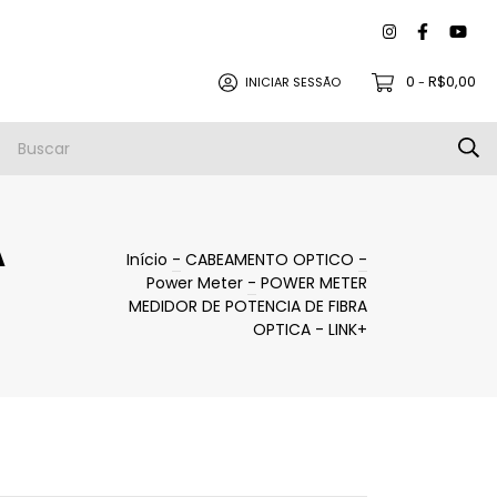
0
R$0,00
INICIAR SESSÃO
-
to |
Política de Trocas e Devoluções
A
Início
-
CABEAMENTO OPTICO
-
Power Meter
-
POWER METER
MEDIDOR DE POTENCIA DE FIBRA
OPTICA - LINK+