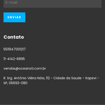
Contato
5511947001217
11-4142-6895
vendas@oceanoti.com.br
R. Srg. Antônio Viêira Nóia, 112 - Cidade da Saude - Itapevi -
SP, 06693-080