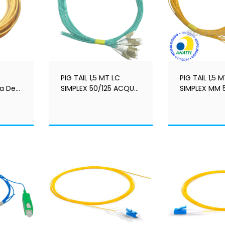
PIG TAIL 1,5 MT LC
PIG TAIL 1,5 
a De
SIMPLEX 50/125 ACQUA
SIMPLEX MM 5
OM4 100 GB - HOM.
HOM. ANATEL
 -
ANATEL - LASTMILE
LASTMILE