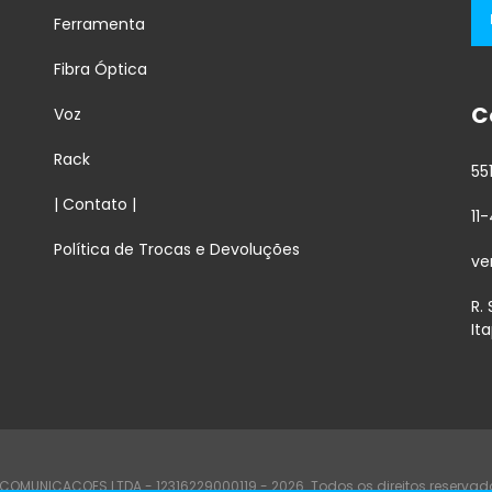
Ferramenta
Fibra Óptica
C
Voz
Rack
55
| Contato |
11
Política de Trocas e Devoluções
ve
R.
It
COMUNICACOES LTDA - 12316229000119 - 2026. Todos os direitos reservad