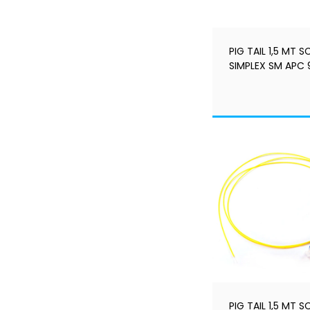
PIG TAIL 1,5 MT S
SIMPLEX SM APC 
- HOM. ANATEL -
LASTMILE
PIG TAIL 1,5 MT S