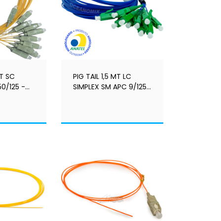
MT SC
PIG TAIL 1,5 MT LC
0/125 -
SIMPLEX SM APC 9/125
 -
- HOM. ANATEL -
LASTMILE