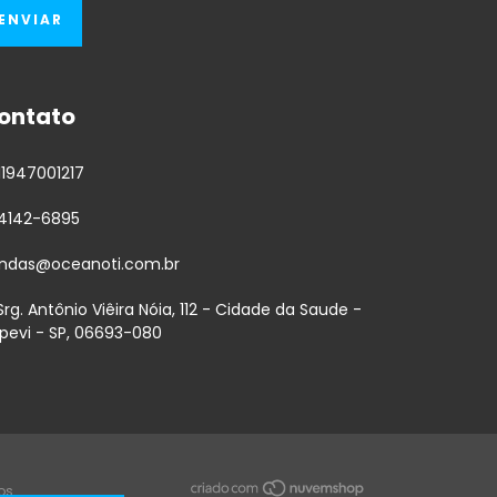
ontato
11947001217
-4142-6895
ndas@oceanoti.com.br
 Srg. Antônio Viêira Nóia, 112 - Cidade da Saude -
apevi - SP, 06693-080
os.