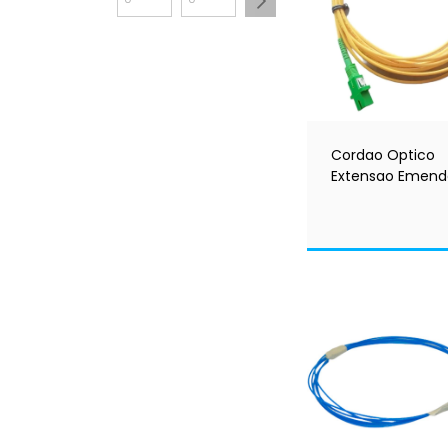
Cordao Optico
Extensao Emend
Modem Sc/apc-
sc/apc-2 Metros
LINK+