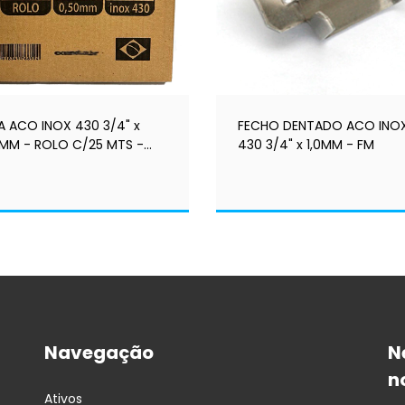
TA ACO INOX 430 3/4" x
FECHO DENTADO ACO INO
5MM - ROLO C/25 MTS -
430 3/4" x 1,0MM - FM
K+®
Navegação
N
n
Ativos