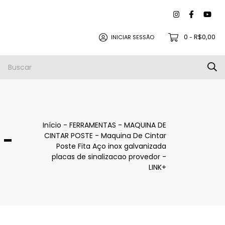
0
R$0,00
INICIAR SESSÃO
-
to |
Política de Trocas e Devoluções
Início
-
FERRAMENTAS
-
MAQUINA DE
 -
CINTAR POSTE
-
Maquina De Cintar
Poste Fita Aço inox galvanizada
placas de sinalizacao provedor -
LINK+