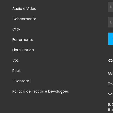
Áudio e Video
Cabeamento
Cftv
Ferramenta
Fibra Óptica
C
Voz
Rack
55
| Contato |
11
Política de Trocas e Devoluções
ve
R.
It