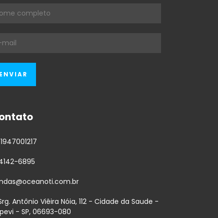
ontato
11947001217
-4142-6895
ndas@oceanoti.com.br
 Srg. Antônio Viêira Nóia, 112 - Cidade da Saude -
apevi - SP, 06693-080