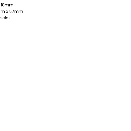
é 18mm
mm x 57mm
iclos