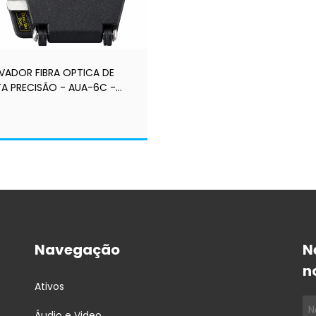
IVADOR FIBRA OPTICA DE
TA PRECISÃO - AUA-6C -
K+
Navegação
N
n
Ativos
Áudio e Video