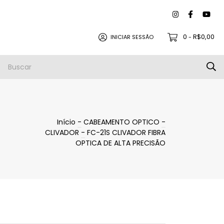
0
R$0,00
INICIAR SESSÃO
-
to |
Política de Trocas e Devoluções
Início
-
CABEAMENTO OPTICO
-
CLIVADOR
-
FC-21S CLIVADOR FIBRA
OPTICA DE ALTA PRECISÃO