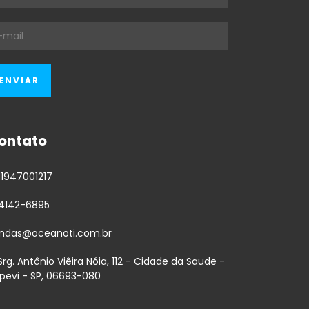
ontato
11947001217
-4142-6895
ndas@oceanoti.com.br
 Srg. Antônio Viêira Nóia, 112 - Cidade da Saude -
apevi - SP, 06693-080